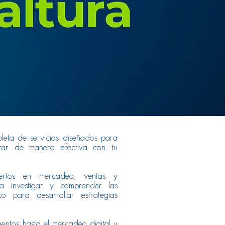
eta de servicios diseñados para
tar de manera efectiva con tu
ertos en mercadeo, ventas y
a investigar y comprender las
o para desarrollar estrategias
ventos hasta el mercadeo digital y