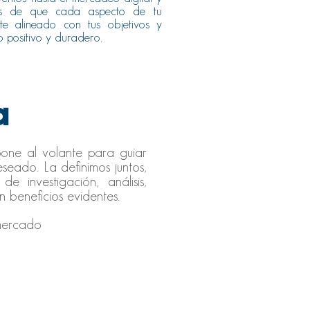
os de que cada aspecto de tu
te alineado con tus objetivos y
o positivo y duradero.
a
pone al volante para guiar
eseado. La definimos juntos,
 investigación, análisis,
n beneficios evidentes.
 mercado