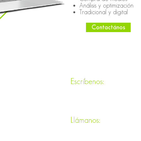
Análisis y optimización
Tradicional y digital
Contactános
uieres trabajar
Escríbenos:
n nosotros?
info@altacommunicatio
uieres saludar?
Llámanos:
787-779-2023