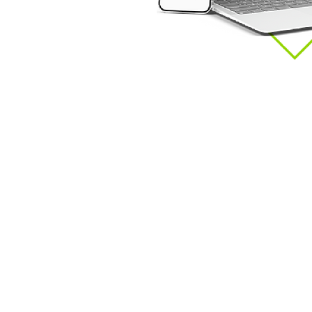
¿Q
co
¿Q